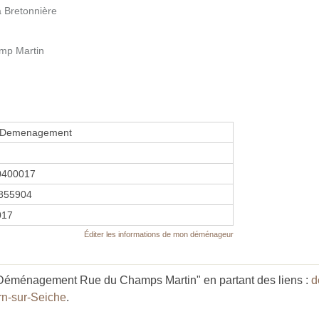
a Bretonnière
mp Martin
 Demenagement
0400017
855904
2017
Éditer les informations de mon déménageur
Déménagement Rue du Champs Martin" en partant des liens :
d
n-sur-Seiche
.