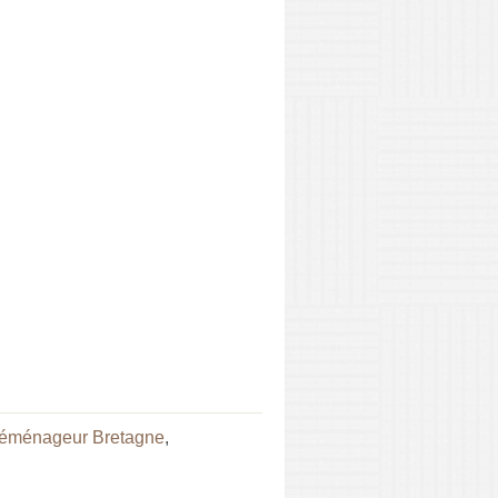
éménageur Bretagne
,