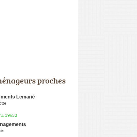
énageurs proches
ments Lemarié
otte
u'à 19h30
nagements
sis