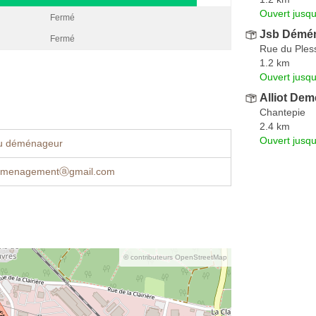
Ouvert jusqu
Fermé
Jsb Démé
Fermé
Rue du Ples
1.2 km
Ouvert jusqu
Alliot De
Chantepie
2.4 km
Ouvert jusqu
u déménageur
emenagementⓐgmail.com
© contributeurs OpenStreetMap