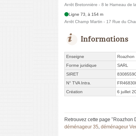
Arrêt Bretonnière - 8 le Hameau de l
Ligne 73, à 154 m
Arrêt Champ Martin - 17 Rue du Cha
Informations
Enseigne
Roazhon
Forme juridique
SARL
SIRET
8308559
N° TVA Intra.
FR46830
Création
6 juillet 
Retrouvez cette page "Roazhon 
déménageur 35
,
déménageur Ver