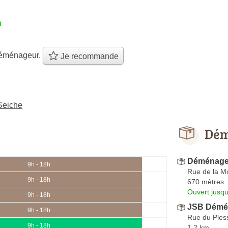
h
éménageur.
Je recommande
Seiche
Dém
Déménage
9h - 18h
Rue de la M
9h - 18h
670 mètres
Ouvert jusq
9h - 18h
JSB Démé
9h - 18h
Rue du Ples
9h - 18h
1.2 km