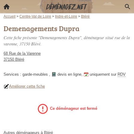
Accueil
>
Centre-Val de Loire
>
Indre-et-Loire
>
Bléré
Demenagements Dupra
Cette fiche présente "Demenagements Dupra", déménageur situé
rue de la
varenne
, 37150 Bléré.
68 Rue de la Varenne
37150 Bléré
Services :
garde-meubles
,
devis en ligne
,
uniquement sur
RDV
Améliorer cette fiche
Ce déménageur est fermé
Autres déménageurs à Bléré