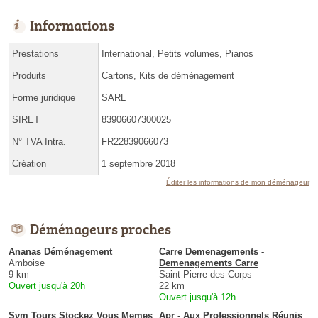
Informations
Prestations
International, Petits volumes, Pianos
Produits
Cartons, Kits de déménagement
Forme juridique
SARL
SIRET
83906607300025
N° TVA Intra.
FR22839066073
Création
1 septembre 2018
Éditer les informations de mon déménageur
Déménageurs proches
Ananas Déménagement
Carre Demenagements -
Amboise
Demenagements Carre
9 km
Saint-Pierre-des-Corps
Ouvert jusqu'à 20h
22 km
Ouvert jusqu'à 12h
Svm Tours Stockez Vous Memes
Apr - Aux Professionnels Réunis