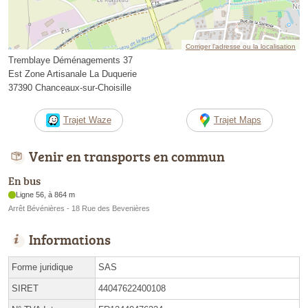
Corriger l’adresse ou la localisation
Tremblaye Déménagements 37
Est Zone Artisanale La Duquerie
37390 Chanceaux-sur-Choisille
Trajet Waze
Trajet Maps
Venir en transports en commun
En bus
Ligne 56, à 864 m
Arrêt Bévénières - 18 Rue des Bevenières
Informations
Forme juridique
SAS
SIRET
44047622400108