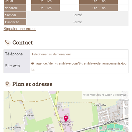
Jeudi
9h - 12h
14h - 18h
Vendredi
9h - 12h
14h - 18h
Samedi
Fermé
Dimanche
Fermé
Signaler une erreur
Contact
Téléphone
Téléphoner au déménageur
agence.fidem-tremblaye.com/7-tremblaye-demenagements-tou
Site web
rs
Plan et adresse
© contributeurs OpenStreetMap