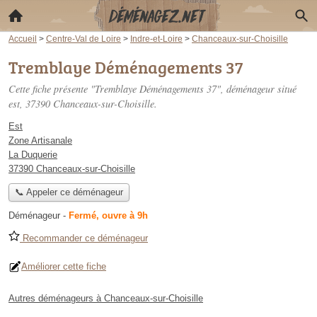
Accueil
>
Centre-Val de Loire
>
Indre-et-Loire
>
Chanceaux-sur-Choisille
Tremblaye Déménagements 37
Cette fiche présente "Tremblaye Déménagements 37", déménageur situé
est
, 37390 Chanceaux-sur-Choisille.
Est
Zone Artisanale
La Duquerie
37390 Chanceaux-sur-Choisille
📞 Appeler ce déménageur
Déménageur
-
Fermé, ouvre à 9h
Recommander ce déménageur
Améliorer cette fiche
Autres déménageurs à Chanceaux-sur-Choisille