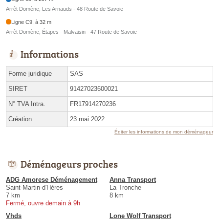
Arrêt Domène, Les Arnauds - 48 Route de Savoie
Ligne C9, à 32 m
Arrêt Domène, Étapes - Malvaisin - 47 Route de Savoie
Informations
Forme juridique
SAS
SIRET
91427023600021
N° TVA Intra.
FR17914270236
Création
23 mai 2022
Éditer les informations de mon déménageur
Déménageurs proches
ADG Amorese Déménagement
Anna Transport
Saint-Martin-d'Hères
La Tronche
7 km
8 km
Fermé, ouvre demain à 9h
Vhds
Lone Wolf Transport