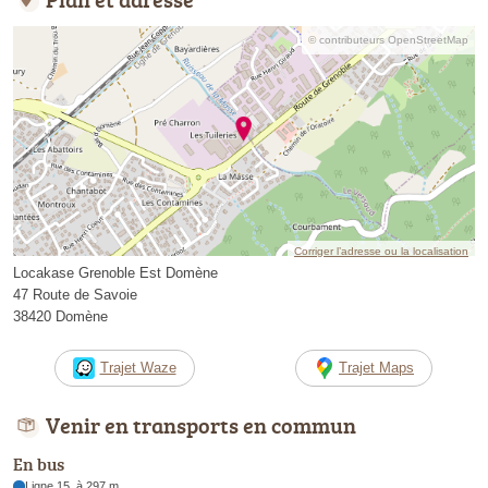
© contributeurs OpenStreetMap
Corriger l’adresse ou la localisation
Locakase Grenoble Est Domène
47 Route de Savoie
38420 Domène
Trajet Waze
Trajet Maps
Venir en transports en commun
En bus
Ligne 15, à 297 m