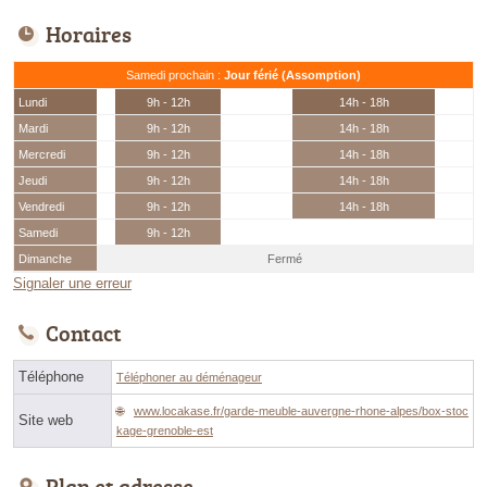
Horaires
Samedi prochain :
Jour férié (Assomption)
Lundi
9h - 12h
14h - 18h
Mardi
9h - 12h
14h - 18h
Mercredi
9h - 12h
14h - 18h
Jeudi
9h - 12h
14h - 18h
Vendredi
9h - 12h
14h - 18h
Samedi
9h - 12h
Dimanche
Fermé
Signaler une erreur
Contact
Téléphone
Téléphoner au déménageur
www.locakase.fr/garde-meuble-auvergne-rhone-alpes/box-stoc
Site web
kage-grenoble-est
Plan et adresse