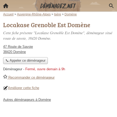
Accueil
>
Auvergne-Rhône-Alpes
>
Isère
>
Domène
Locakase Grenoble Est Domène
Cette fiche présente "Locakase Grenoble Est Domène", déménageur situé
route de savoie
, 38420 Domène.
47 Route de Savoie
38420 Domène
📞 Appeler ce déménageur
Déménageur
-
Fermé, ouvre demain à 9h
Recommander ce déménageur
Améliorer cette fiche
Autres déménageurs à Domène