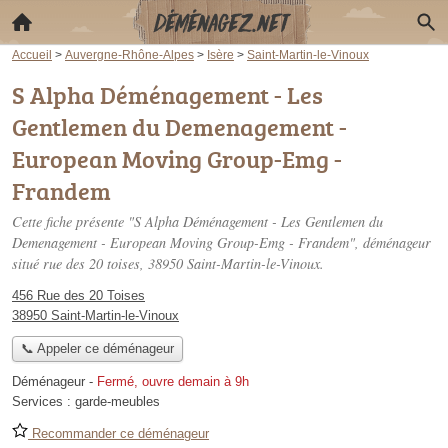
Accueil
>
Auvergne-Rhône-Alpes
>
Isère
>
Saint-Martin-le-Vinoux
S Alpha Déménagement - Les
Gentlemen du Demenagement -
European Moving Group-Emg -
Frandem
Cette fiche présente "S Alpha Déménagement - Les Gentlemen du
Demenagement - European Moving Group-Emg - Frandem", déménageur
situé
rue des 20 toises
, 38950 Saint-Martin-le-Vinoux.
456 Rue des 20 Toises
38950 Saint-Martin-le-Vinoux
📞 Appeler ce déménageur
Déménageur
-
Fermé, ouvre demain à 9h
Services :
garde-meubles
Recommander ce déménageur