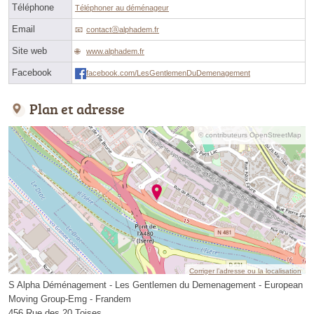
Téléphone
Téléphoner au déménageur
Email
contactⓐalphadem.fr
Site web
www.alphadem.fr
Facebook
facebook.com/LesGentlemenDuDemenagement
Plan et adresse
© contributeurs OpenStreetMap
Corriger l’adresse ou la localisation
S Alpha Déménagement - Les Gentlemen du Demenagement - European
Moving Group-Emg - Frandem
456 Rue des 20 Toises