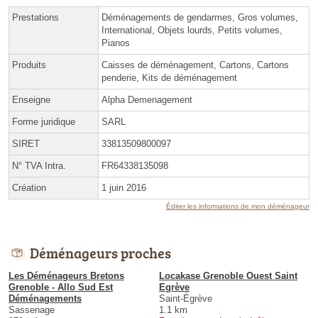
Prestations
Déménagements de gendarmes, Gros volumes,
International, Objets lourds, Petits volumes,
Pianos
Produits
Caisses de déménagement, Cartons, Cartons
penderie, Kits de déménagement
Enseigne
Alpha Demenagement
Forme juridique
SARL
SIRET
33813509800097
N° TVA Intra.
FR64338135098
Création
1 juin 2016
Éditer les informations de mon déménageur
Déménageurs proches
Les Déménageurs Bretons
Locakase Grenoble Ouest Saint
Grenoble - Allo Sud Est
Egrève
Déménagements
Saint-Égrève
Sassenage
1.1 km