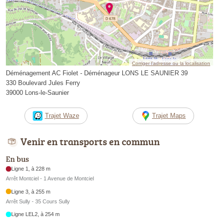
Corriger l’adresse ou la localisation
Déménagement AC Fiolet - Déménageur LONS LE SAUNIER 39
330 Boulevard Jules Ferry
39000 Lons-le-Saunier
Trajet Waze
Trajet Maps
Venir en transports en commun
En bus
Ligne 1, à 228 m
Arrêt Montciel - 1 Avenue de Montciel
Ligne 3, à 255 m
Arrêt Sully - 35 Cours Sully
Ligne LEL2, à 254 m