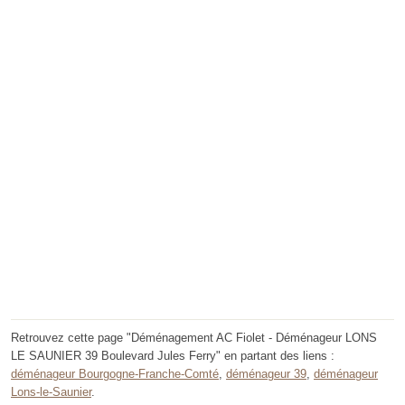
Retrouvez cette page "Déménagement AC Fiolet - Déménageur LONS
LE SAUNIER 39 Boulevard Jules Ferry" en partant des liens :
déménageur Bourgogne-Franche-Comté
,
déménageur 39
,
déménageur
Lons-le-Saunier
.