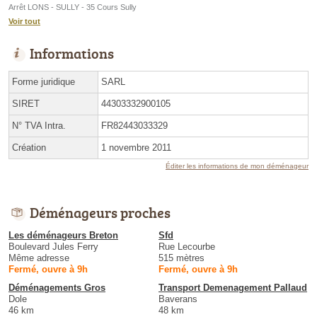
Arrêt LONS - SULLY - 35 Cours Sully
Voir tout
Informations
Forme juridique
SARL
SIRET
44303332900105
N° TVA Intra.
FR82443033329
Création
1 novembre 2011
Éditer les informations de mon déménageur
Déménageurs proches
Les déménageurs Breton
Sfd
Boulevard Jules Ferry
Rue Lecourbe
Même adresse
515 mètres
Fermé, ouvre à 9h
Fermé, ouvre à 9h
Déménagements Gros
Transport Demenagement Pallaud
Dole
Baverans
46 km
48 km