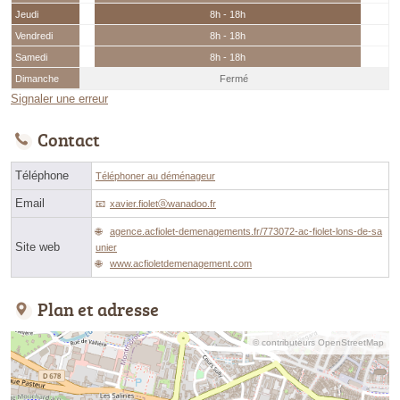
Jeudi
8h - 18h
Vendredi
8h - 18h
Samedi
8h - 18h
Dimanche
Fermé
Signaler une erreur
Contact
Téléphone
Téléphoner au déménageur
Email
xavier.fioletⓐwanadoo.fr
agence.acfiolet-demenagements.fr/773072-ac-fiolet-lons-de-sa
Site web
unier
www.acfioletdemenagement.com
Plan et adresse
© contributeurs OpenStreetMap