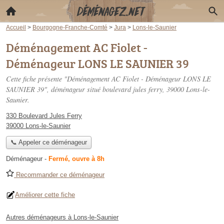
Accueil
>
Bourgogne-Franche-Comté
>
Jura
>
Lons-le-Saunier
Déménagement AC Fiolet -
Déménageur LONS LE SAUNIER 39
Cette fiche présente "Déménagement AC Fiolet - Déménageur LONS LE
SAUNIER 39", déménageur situé
boulevard jules ferry
, 39000 Lons-le-
Saunier.
330 Boulevard Jules Ferry
39000 Lons-le-Saunier
📞 Appeler ce déménageur
Déménageur
-
Fermé, ouvre à 8h
Recommander ce déménageur
Améliorer cette fiche
Autres déménageurs à Lons-le-Saunier