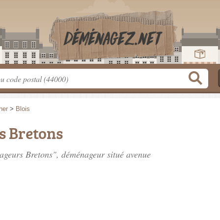
her
>
Blois
s Bretons
nageurs Bretons", déménageur situé
avenue