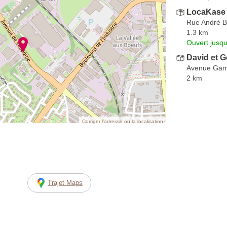
LocaKase 
Rue André B
1.3 km
Ouvert jusqu
David et 
Avenue Gam
2 km
Corriger l’adresse ou la localisation
Trajet Maps