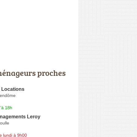
énageurs proches
 Locations
Vendôme
'à 18h
nagements Leroy
oulle
e lundi à 9h00