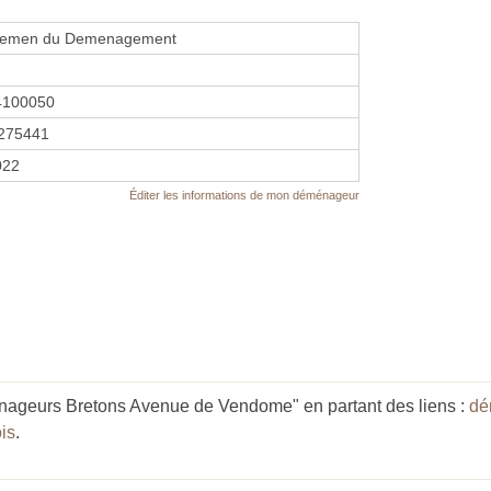
lemen du Demenagement
4100050
275441
2022
Éditer les informations de mon déménageur
nageurs Bretons Avenue de Vendome" en partant des liens :
dé
is
.