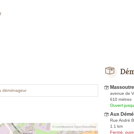
r
Dém
Massoutre
u déménageur
avenue de 
610 mètres
Ouvert jusqu
Aux Démé
Rue André B
1.1 km
© contributeurs OpenStreetMap
Fermé, ouvr