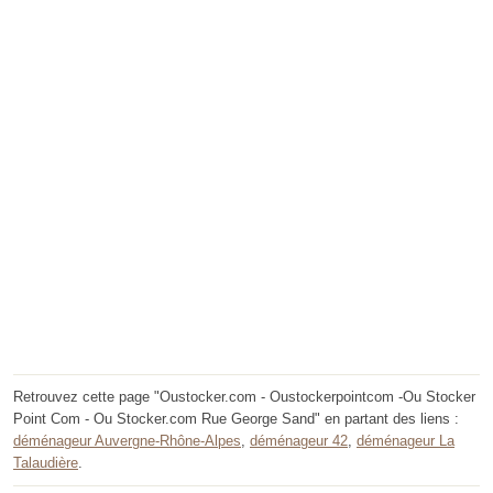
Retrouvez cette page "Oustocker.com - Oustockerpointcom -Ou Stocker
Point Com - Ou Stocker.com Rue George Sand" en partant des liens :
déménageur Auvergne-Rhône-Alpes
,
déménageur 42
,
déménageur La
Talaudière
.