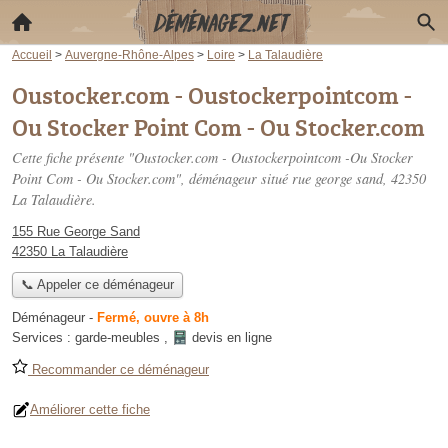
Accueil
>
Auvergne-Rhône-Alpes
>
Loire
>
La Talaudière
Oustocker.com - Oustockerpointcom -
Ou Stocker Point Com - Ou Stocker.com
Cette fiche présente "Oustocker.com - Oustockerpointcom -Ou Stocker
Point Com - Ou Stocker.com", déménageur situé
rue george sand
, 42350
La Talaudière.
155 Rue George Sand
42350 La Talaudière
📞 Appeler ce déménageur
Déménageur
-
Fermé, ouvre à 8h
Services :
garde-meubles
,
devis en ligne
Recommander ce déménageur
Améliorer cette fiche