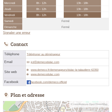
Mercredi
8h - 12h
13h - 18h
Jeudi
8h - 12h
13h - 18h
Vendredi
8h - 12h
13h - 18h
Samedi
Fermé
Dimanche
Fermé
Signaler une erreur
Contact
Téléphone
Téléphoner au déménageur
Email
jcdⓐdemecodulac.com
www.demeco.fr/demenageurs/dulac-la-talaudiere-42350
Site web
www.demecodulac.com
Facebook
facebook.com/demeco.officiel
Plan et adresse
© contributeurs OpenStreetMap