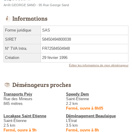
Arrêt GEORGE SAND - 95 Rue George Sand
Informations
Forme juridique
SAS
SIRET
58450494800038
N° TVA Intra.
FR72584504948
Création
29 février 1996
Éditer les informations de mon déménageur
Déménageurs proches
Transports Pejy
Speedy Dem
Rue des Mineurs
Saint-Étienne
845 mètres
2.2 km
Fermé, ouvre à 8h05
Locakase Saint Etienne
Déménagement Beaulaigue
Saint-Étienne
L'Étrat
2.5 km
3.5 km
Fermé, ouvre à 9h
Fermé, ouvre à 8h