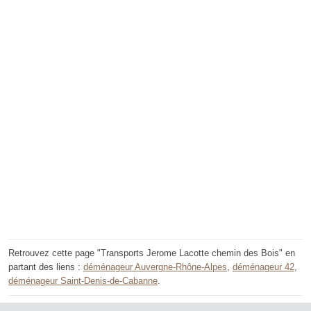
Retrouvez cette page "Transports Jerome Lacotte chemin des Bois" en
partant des liens :
déménageur Auvergne-Rhône-Alpes
,
déménageur 42
,
déménageur Saint-Denis-de-Cabanne
.