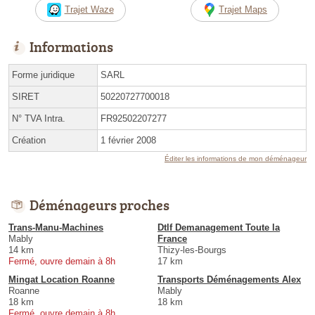
Trajet Waze
Trajet Maps
Informations
Forme juridique
SARL
SIRET
50220727700018
N° TVA Intra.
FR92502207277
Création
1 février 2008
Éditer les informations de mon déménageur
Déménageurs proches
Trans-Manu-Machines
Dtlf Demanagement Toute la
Mably
France
14 km
Thizy-les-Bourgs
Fermé, ouvre demain à 8h
17 km
Mingat Location Roanne
Transports Déménagements Alex
Roanne
Mably
18 km
18 km
Fermé, ouvre demain à 8h