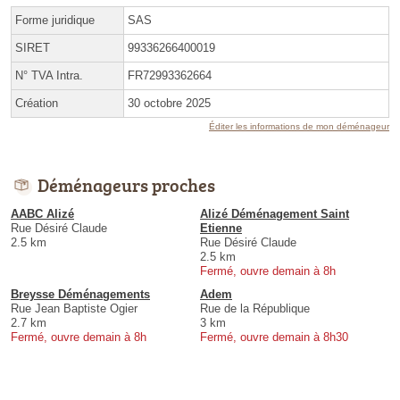
Forme juridique
SAS
SIRET
99336266400019
N° TVA Intra.
FR72993362664
Création
30 octobre 2025
Éditer les informations de mon déménageur
Déménageurs proches
AABC Alizé
Alizé Déménagement Saint
Rue Désiré Claude
Etienne
2.5 km
Rue Désiré Claude
2.5 km
Fermé, ouvre demain à 8h
Breysse Déménagements
Adem
Rue Jean Baptiste Ogier
Rue de la République
2.7 km
3 km
Fermé, ouvre demain à 8h
Fermé, ouvre demain à 8h30