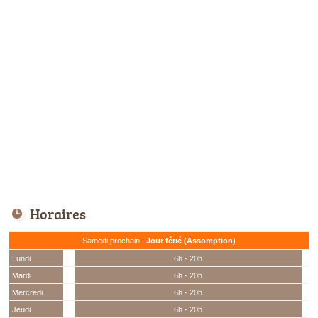
Horaires
Samedi prochain :
Jour férié (Assomption)
Lundi
6h - 20h
Mardi
6h - 20h
Mercredi
6h - 20h
Jeudi
6h - 20h