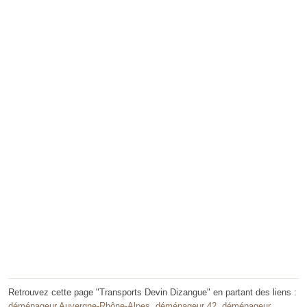
Retrouvez cette page "Transports Devin Dizangue" en partant des liens :
déménageur Auvergne-Rhône-Alpes
,
déménageur 42
,
déménageur