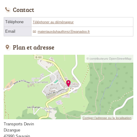
Contact
Téléphone
Téléphoner au déménageur
Email
materiauxduhautforezⓐwanadoo.fr
Plan et adresse
© contributeurs OpenStreetMap
Corriger l’adresse ou la localisation
Transports Devin
Dizangue
42990 Sauvain