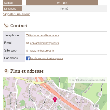
Samedi
9h - 18h
Dimanche
Fermé
Signaler une erreur
Contact
Téléphone
Téléphoner au déménageur
Email
contactⓐhmbexpress.fr
Site web
www.hmbexpress.fr
Facebook
facebook.com/hmbexpress
Plan et adresse
© contributeurs OpenStreetMap