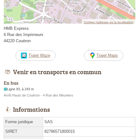
Corriger l’adresse ou la localisation
HMB Express
6 Rue des Imprimeurs
44220 Couëron
Trajet Waze
Trajet Maps
Venir en transports en commun
En bus
Ligne 93, à 243 m
Arrêt Hauts de Couëron - 4 Rue des Meuniers
Informations
Forme juridique
SAS
SIRET
82786571800015