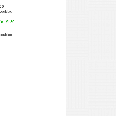
es
coublac
u'à 19h30
coublac