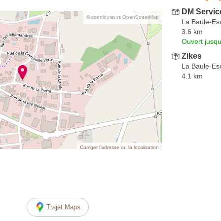
DM Servic
© contributeurs OpenStreetMap
La Baule-Es
3.6 km
Ouvert jusq
Zikes
La Baule-Es
4.1 km
Corriger l’adresse ou la localisation
Trajet Maps