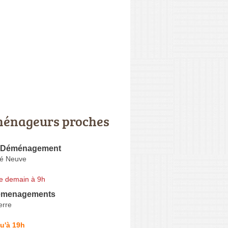
énageurs proches
e Déménagement
ré Neuve
e demain à 9h
menagements
erre
u'à 19h