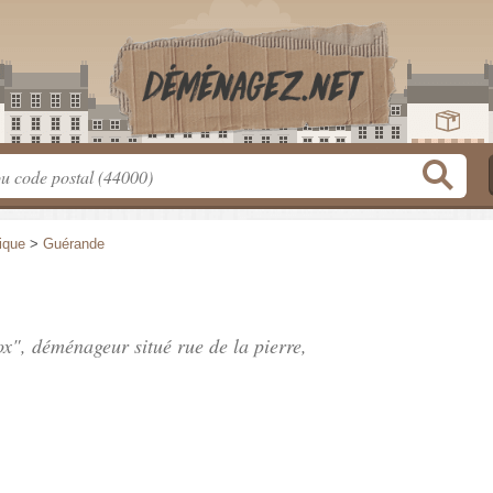
tique
>
Guérande
Box", déménageur situé
rue de la pierre
,