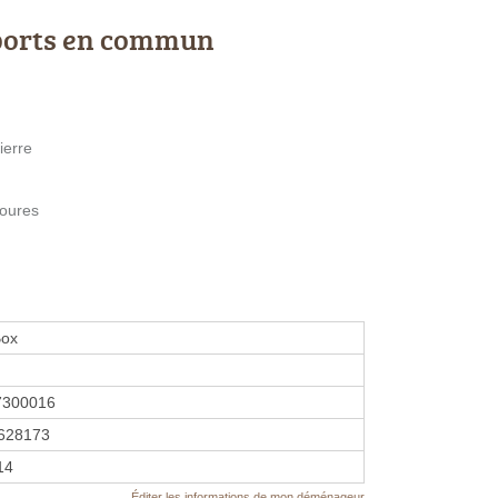
ports en commun
ierre
noures
Box
7300016
628173
14
Éditer les informations de mon déménageur