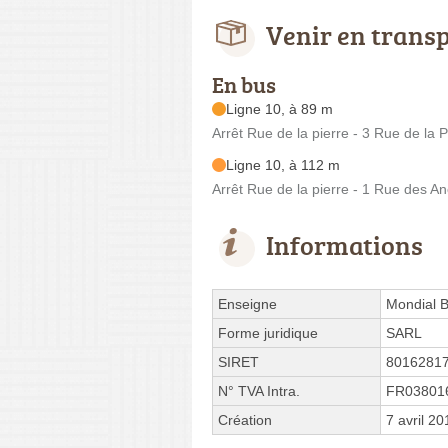
Venir en trans
En bus
Ligne 10, à 89 m
Arrêt Rue de la pierre - 3 Rue de la P
Ligne 10, à 112 m
Arrêt Rue de la pierre - 1 Rue des A
Informations
Enseigne
Mondial 
Forme juridique
SARL
SIRET
8016281
N° TVA Intra.
FR03801
Création
7 avril 20