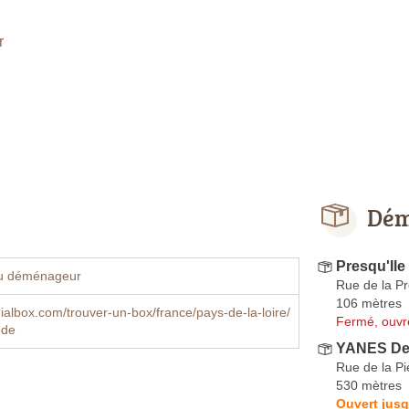
r
Dém
Presqu'Il
u déménageur
Rue de la P
106 mètres
lbox.com/trouver-un-box/france/pays-de-la-loire/
Fermé, ouvr
nde
YANES De
Rue de la Pi
530 mètres
Ouvert jusq