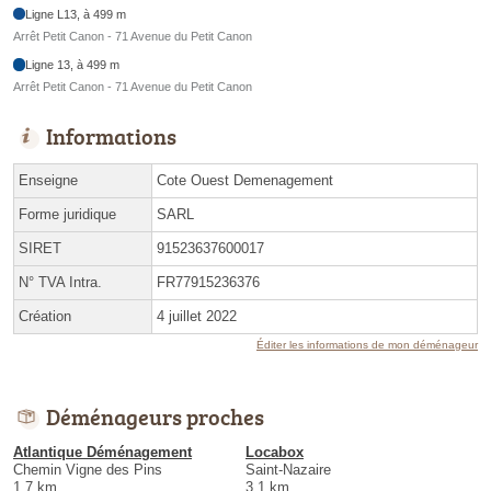
Ligne L13, à 499 m
Arrêt Petit Canon - 71 Avenue du Petit Canon
Ligne 13, à 499 m
Arrêt Petit Canon - 71 Avenue du Petit Canon
Informations
Enseigne
Cote Ouest Demenagement
Forme juridique
SARL
SIRET
91523637600017
N° TVA Intra.
FR77915236376
Création
4 juillet 2022
Éditer les informations de mon déménageur
Déménageurs proches
Atlantique Déménagement
Locabox
Chemin Vigne des Pins
Saint-Nazaire
1.7 km
3.1 km