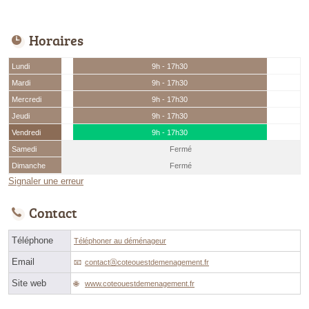
Horaires
Lundi
9h - 17h30
Mardi
9h - 17h30
Mercredi
9h - 17h30
Jeudi
9h - 17h30
Vendredi
9h - 17h30
Samedi
Fermé
Dimanche
Fermé
Signaler une erreur
Contact
Téléphone
Téléphoner au déménageur
Email
contactⓐcoteouestdemenagement.fr
Site web
www.coteouestdemenagement.fr