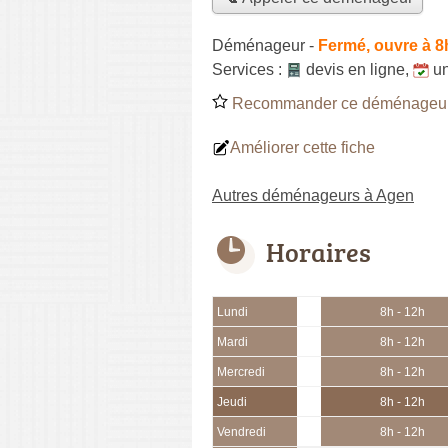
Déménageur
-
Fermé, ouvre à 8
Services :
devis en ligne
,
u
Recommander ce déménageu
Améliorer cette fiche
Autres déménageurs à Agen
Horaires
Lundi
8h - 12h
Mardi
8h - 12h
Mercredi
8h - 12h
Jeudi
8h - 12h
Vendredi
8h - 12h