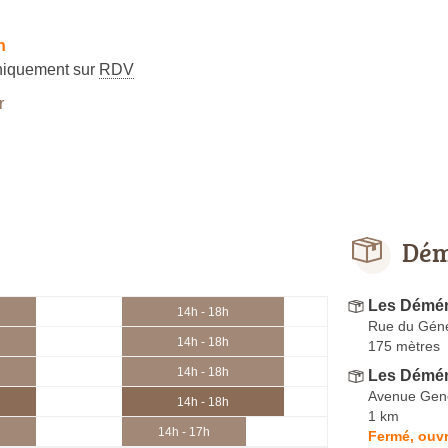
h
niquement sur
RDV
r
Dém
Les Démé
14h - 18h
Rue du Géné
14h - 18h
175 mètres
14h - 18h
Les Démén
Avenue Gene
14h - 18h
1 km
14h - 17h
Fermé, ouvr