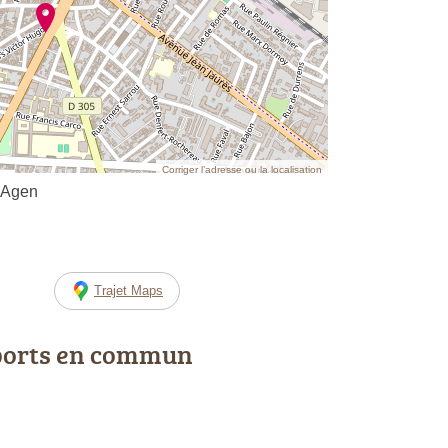
Corriger l’adresse ou la localisation
 Agen
Trajet Maps
ports en commun