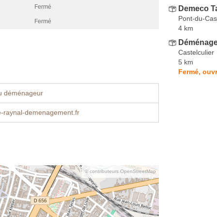
Fermé
Demeco T
Pont-du-Ca
Fermé
4 km
Déménage
Castelculier
5 km
Fermé, ouvr
u déménageur
-raynal-demenagement.fr
© contributeurs OpenStreetMap