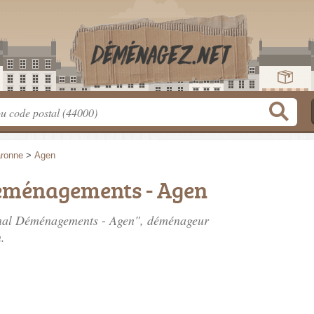
aronne
>
Agen
éménagements - Agen
ynal Déménagements - Agen", déménageur
.