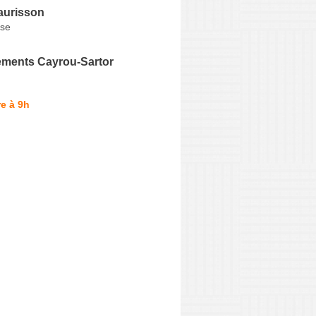
aurisson
sse
ments Cayrou-Sartor
e à 9h