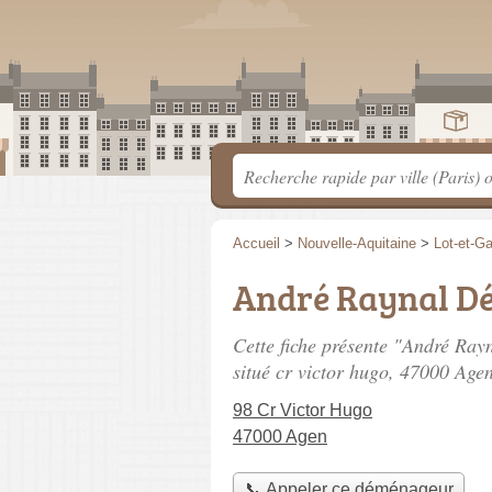
Accueil
>
Nouvelle-Aquitaine
>
Lot-et-G
André Raynal D
Cette fiche présente "André Ra
situé
cr victor hugo
, 47000 Agen
98 Cr Victor Hugo
47000 Agen
📞 Appeler ce déménageur