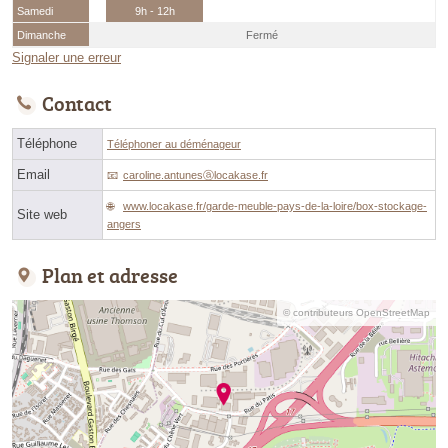
Samedi
9h - 12h
Dimanche
Fermé
Signaler une erreur
Contact
Téléphone
Téléphoner au déménageur
Email
caroline.antunesⓐlocakase.fr
www.locakase.fr/garde-meuble-pays-de-la-loire/box-stockage-
Site web
angers
Plan et adresse
© contributeurs OpenStreetMap