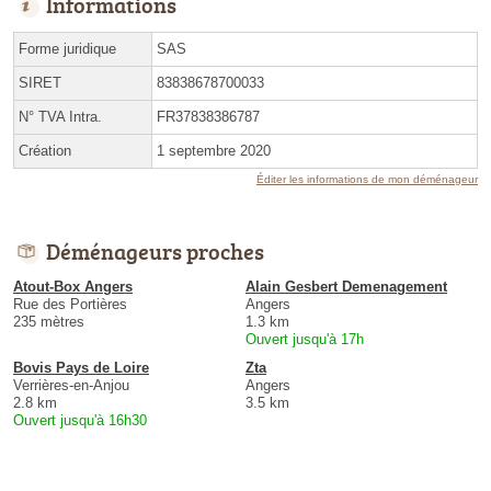
Informations
Forme juridique
SAS
SIRET
83838678700033
N° TVA Intra.
FR37838386787
Création
1 septembre 2020
Éditer les informations de mon déménageur
Déménageurs proches
Atout-Box Angers
Alain Gesbert Demenagement
Rue des Portières
Angers
235 mètres
1.3 km
Ouvert jusqu'à 17h
Bovis Pays de Loire
Zta
Verrières-en-Anjou
Angers
2.8 km
3.5 km
Ouvert jusqu'à 16h30