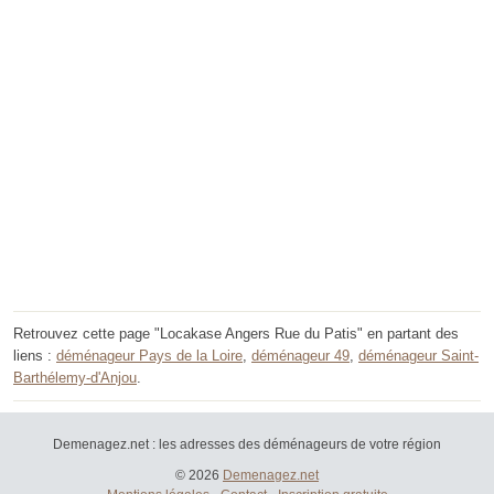
Retrouvez cette page "Locakase Angers Rue du Patis" en partant des
liens :
déménageur Pays de la Loire
,
déménageur 49
,
déménageur Saint-
Barthélemy-d'Anjou
.
Demenagez.net : les adresses des déménageurs de votre région
© 2026
Demenagez.net