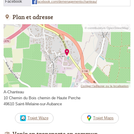
Facebook
facebook.com/demenagementschanteau/
Plan et adresse
© contributeurs OpenStreetMap
Corriger l’adresse ou la localisation
A-Chanteau
10 Chemin du Bois chemin de Haute Perche
49610 Saint-Melaine-sur-Aubance
Trajet Waze
Trajet Maps
Venir en transports en commun