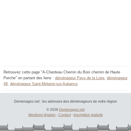
Retrouvez cette page "A-Chanteau Chemin du Bois chemin de Haute
Perche" en partant des liens :
déménageur Pays de la Loire
,
déménageur
49
,
déménageur Saint-Melaine-sur-Aubance
.
Demenagez.net : les adresses des déménageurs de votre région
© 2026
Demenagez.net
Mentions légales
-
Contact
-
Inscription gratuite