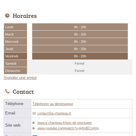
Horaires
Lundi
8h - 20h
Mardi
8h - 20h
Mercredi
8h - 20h
Jeudi
8h - 20h
Vendredi
8h - 20h
Samedi
Fermé
Dimanche
Fermé
Signaler une erreur
Contact
Téléphone
Téléphoner au déménageur
Email
contactⓐa-chanteau.fr
www.a-chanteau.fr/box-de-stockage/
Site web
www.youtube.com/watch?v=lyKnlECn4Vg