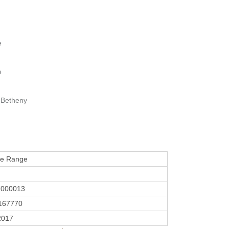
e
e
 Betheny
Je Range
7000013
167770
 2017