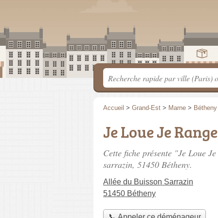
Accueil
>
Grand-Est
>
Marne
>
Bétheny
Je Loue Je Range
Cette fiche présente "Je Loue J
sarrazin
, 51450 Bétheny.
Allée du Buisson Sarrazin
51450 Bétheny
📞 Appeler ce déménageur