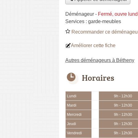
Déménageur
-
Fermé, ouvre lund
Services :
garde-meubles
Recommander ce déménageu
Améliorer cette fiche
Autres déménageurs à Bétheny
Horaires
Lundi
9h - 12h30
Mardi
9h - 12h30
Mercredi
9h - 12h30
Jeudi
9h - 12h30
Vendredi
9h - 12h30