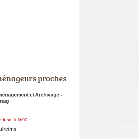
énageurs proches
énagement et Archivage -
nnag
e lundi à 8h00
ulreims