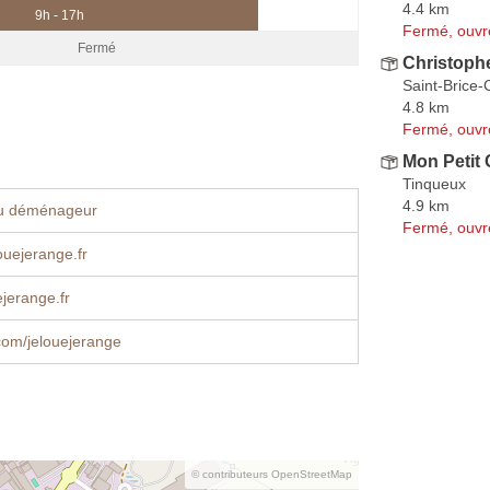
4.4 km
9h - 17h
Fermé, ouvr
Fermé
Christop
Saint-Brice-
4.8 km
Fermé, ouvr
Mon Petit
Tinqueux
4.9 km
u déménageur
Fermé, ouvr
uejerange.fr
jerange.fr
com/jelouejerange
© contributeurs OpenStreetMap