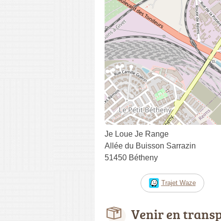
Je Loue Je Range
Allée du Buisson Sarrazin
51450 Bétheny
Trajet Waze
Venir en trans