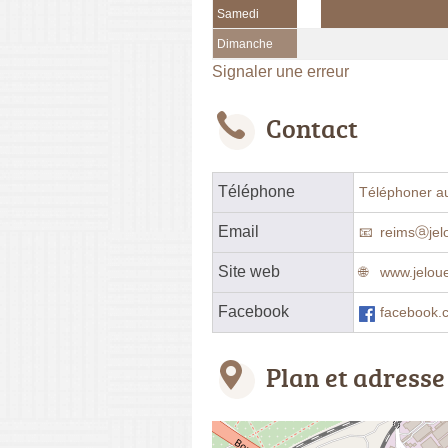
Samedi
Dimanche
Signaler une erreur
Contact
Téléphone
Téléphoner a
Email
reimsⓐjelo
Site web
www.jeloue
Facebook
facebook.
Plan et adresse