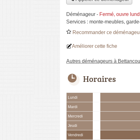
Déménageur
-
Fermé, ouvre lund
Services :
monte-meubles
,
garde
Recommander ce déménageu
Améliorer cette fiche
Autres déménageurs à Bettancour
Horaires
Lundi
Mardi
Mercredi
Jeudi
Vendredi