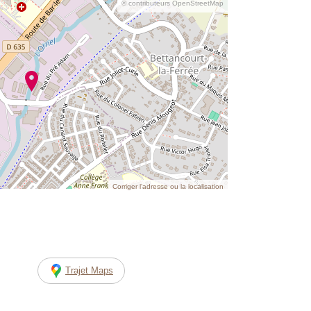
© contributeurs OpenStreetMap
Corriger l’adresse ou la localisation
Trajet Maps