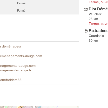
Fermé, ouvr
Fermé
Diot Dém
Fermé
Vauclerc
23 km
Fermé, ouvr
F.c.tradec
Courtisols
50 km
u déménageur
demenagements-dauge.com
nagements-dauge.com
nagements-dauge.fr
com/faddem35