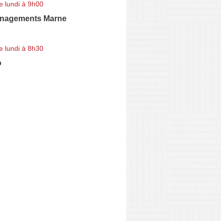
e lundi à 9h00
énagements Marne
e lundi à 8h30
o