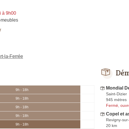
i à 9h00
-meubles
r
t-la-Ferrée
Dém
Mondial 
9h - 18h
Saint-Dizier
9h - 18h
945 mètres
Fermé, ouvr
9h - 18h
Copel et a
9h - 18h
Revigny-sur
9h - 18h
20 km