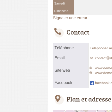
Samedi
Dimanche
Signaler une erreur
Contact
Téléphone
Téléphoner a
Email
contactⓐ
www.deme
Site web
www.deme
Facebook
facebook.
Plan et adresse