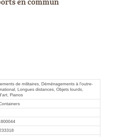
ports en commun
ments de militaires, Déménagements à l'outre-
rnational, Longues distances, Objets lourds,
'art, Pianos
Containers
1800044
233318