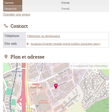
Samedi
Fermé
Dimanche
Fermé
Signaler une erreur
Contact
Téléphone
Téléphoner au déménageur
Site web
locakase.fr/garde-meuble-grand-est/box-stockage-nancy
Plan et adresse
© contributeurs OpenStreetMap