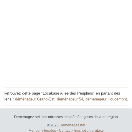
Retrouvez cette page "Locakase Allée des Peupliers" en partant des
liens :
déménageur Grand-Est
,
déménageur 54
,
déménageur Houdemont
.
Demenagez.net : les adresses des déménageurs de votre région
© 2026
Demenagez.net
Mentions légales
-
Contact
-
Inscription gratuite