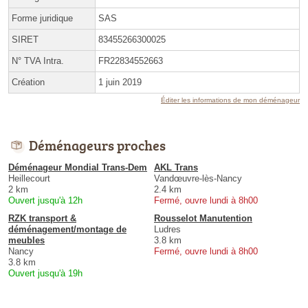
Forme juridique
SAS
SIRET
83455266300025
N° TVA Intra.
FR22834552663
Création
1 juin 2019
Éditer les informations de mon déménageur
Déménageurs proches
Déménageur Mondial Trans-Dem
AKL Trans
Heillecourt
Vandœuvre-lès-Nancy
2 km
2.4 km
Ouvert jusqu'à 12h
Fermé, ouvre lundi à 8h00
RZK transport &
Rousselot Manutention
déménagement/montage de
Ludres
meubles
3.8 km
Nancy
Fermé, ouvre lundi à 8h00
3.8 km
Ouvert jusqu'à 19h