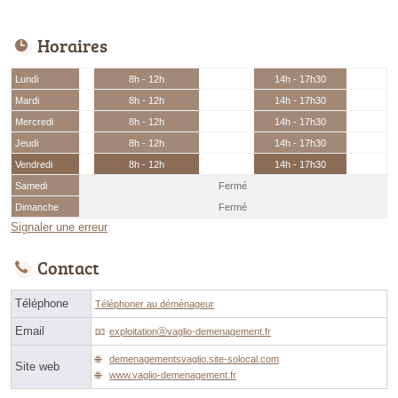
Horaires
Lundi
8h - 12h
14h - 17h30
Mardi
8h - 12h
14h - 17h30
Mercredi
8h - 12h
14h - 17h30
Jeudi
8h - 12h
14h - 17h30
Vendredi
8h - 12h
14h - 17h30
Samedi
Fermé
Dimanche
Fermé
Signaler une erreur
Contact
Téléphone
Téléphoner au déménageur
Email
exploitationⓐvaglio-demenagement.fr
demenagementsvaglio.site-solocal.com
Site web
www.vaglio-demenagement.fr