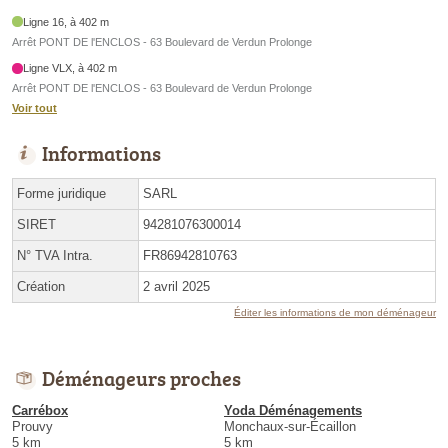
Ligne 16, à 402 m
Arrêt PONT DE l'ENCLOS - 63 Boulevard de Verdun Prolonge
Ligne VLX, à 402 m
Arrêt PONT DE l'ENCLOS - 63 Boulevard de Verdun Prolonge
Voir tout
Informations
Forme juridique
SARL
SIRET
94281076300014
N° TVA Intra.
FR86942810763
Création
2 avril 2025
Éditer les informations de mon déménageur
Déménageurs proches
Carrébox
Yoda Déménagements
Prouvy
Monchaux-sur-Écaillon
5 km
5 km