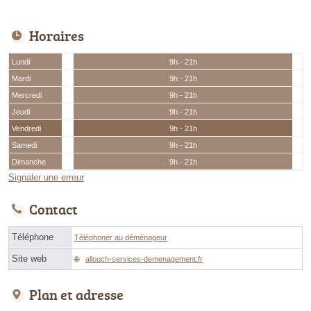
Horaires
Lundi
9h - 21h
Mardi
9h - 21h
Mercredi
9h - 21h
Jeudi
9h - 21h
Vendredi
9h - 21h
Samedi
9h - 21h
Dimanche
9h - 21h
Signaler une erreur
Contact
Téléphone
Téléphoner au déménageur
Site web
allouch-services-demenagement.fr
Plan et adresse