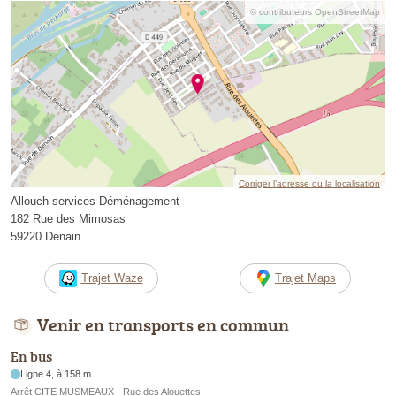
© contributeurs OpenStreetMap
Corriger l’adresse ou la localisation
Allouch services Déménagement
182 Rue des Mimosas
59220 Denain
Trajet Waze
Trajet Maps
Venir en transports en commun
En bus
Ligne 4, à 158 m
Arrêt CITE MUSMEAUX - Rue des Alouettes