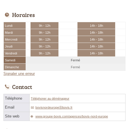
Horaires
Lundi
9h - 12h
14h - 18h
Mardi
9h - 12h
14h - 18h
Mercredi
9h - 12h
14h - 18h
Jeudi
9h - 12h
14h - 18h
Vendredi
9h - 12h
14h - 18h
Samedi
Fermé
Dimanche
Fermé
Signaler une erreur
Contact
Téléphone
Téléphoner au déménageur
Email
bovisnordeuropeⓐbovis.fr
Site web
www.groupe-bovis.com/agences/bovis-nord-europe