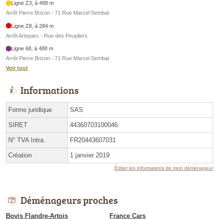
Ligne Z3, à 488 m
Arrêt Pierre Brizon - 71 Rue Marcel Sembat
Ligne Z8, à 284 m
Arrêt Arteparc - Rue des Peupliers
Ligne 68, à 488 m
Arrêt Pierre Brizon - 71 Rue Marcel Sembat
Voir tout
Informations
Forme juridique
SAS
SIRET
44360703100046
N° TVA Intra.
FR20443607031
Création
1 janvier 2019
Éditer les informations de mon déménageur
Déménageurs proches
Bovis Flandre-Artois
France Cars