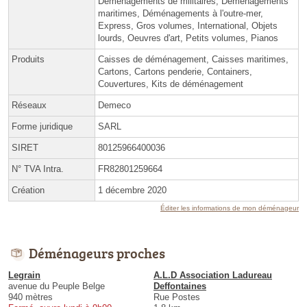
Déménagements de militaires, Déménagements
maritimes, Déménagements à l'outre-mer,
Express, Gros volumes, International, Objets
lourds, Oeuvres d'art, Petits volumes, Pianos
Produits
Caisses de déménagement, Caisses maritimes,
Cartons, Cartons penderie, Containers,
Couvertures, Kits de déménagement
Réseaux
Demeco
Forme juridique
SARL
SIRET
80125966400036
N° TVA Intra.
FR82801259664
Création
1 décembre 2020
Éditer les informations de mon déménageur
Déménageurs proches
Legrain
A.L.D Association Ladureau
avenue du Peuple Belge
Deffontaines
940 mètres
Rue Postes