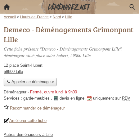
Accueil
>
Hauts-de-France
>
Nord
>
Lille
Demeco - Déménagements Grimonpont
Lille
Cette fiche présente "Demeco - Déménagements Grimonpont Lille",
déménageur situé
place saint-hubert
, 59800 Lille.
12 place Saint-Hubert
59800 Lille
📞 Appeler ce déménageur
Déménageur
-
Fermé, ouvre lundi à 9h00
Services :
garde-meubles
,
devis en ligne
,
uniquement sur
RDV
Recommander ce déménageur
Améliorer cette fiche
Autres déménageurs à Lille