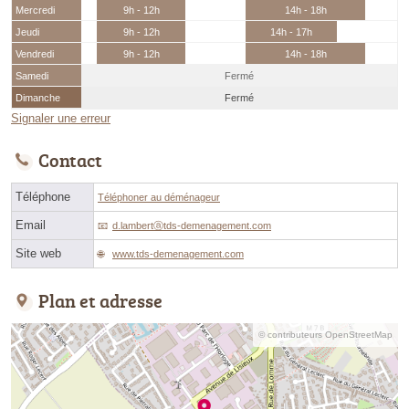
Mercredi
9h - 12h
14h - 18h
Jeudi
9h - 12h
14h - 17h
Vendredi
9h - 12h
14h - 18h
Samedi
Fermé
Dimanche
Fermé
Signaler une erreur
Contact
Téléphone
Téléphoner au déménageur
Email
d.lambertⓐtds-demenagement.com
Site web
www.tds-demenagement.com
Plan et adresse
© contributeurs OpenStreetMap