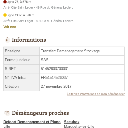
Ligne 76, à 576 m
Arrêt Cite Saint Leger - 49 Rue du Général Leclerc
Ligne CO2, à 576 m
Arrêt Cite Saint Leger - 49 Rue du Général Leclerc
Voir tout
Informations
Enseigne
Transfert Demenagement Stockage
Forme juridique
SAS
SIRET
51452603700031
N° TVA Intra.
FR51514526037
Création
27 novembre 2017
Éditer les informations de mon déménageur
Déménageurs proches
Defoort Demenagement et Piano
Secubox
Lille
Marquette-lez-Lille