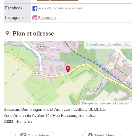
Facebook
facebook.com/demeco.officiel/
Instagram
@demeco_fr
Plan et adresse
© contributeurs OpenStreetMap
Corriger l’adresse ou la localisation
Beauvais Demenagement et Archivae - CAILLE DEMECO
Zone Artisanale Avelon 142 Rue Faubourg Saint Jean
60000 Beauvais
Trajet Waze
Trajet Maps