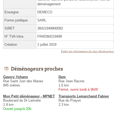
déménagement
Enseigne
DEMECO
Forme juridique
SARL
SIRET
38421949900082
N° TVA Intra.
FR40384219499
Création
1 juillet 2019
Éditer les informations de mon déménageur
Déménageurs proches
Gavory Yohann
Dem
Rue Saint Just des Marais
Rue Jean Racine
845 mètres
1.6 km
Fermé, ouvre lundi à 9h00
Mon Petit déménageur - MPNET
Transports Lemarchand Fabien
Boulevard du Dr Lamotte
Rue du Prayon
1.9 km
2.3 km
Ouvert jusqu'à 20h