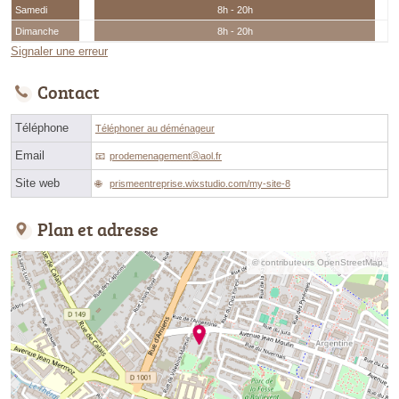
Samedi
8h - 20h
Dimanche
8h - 20h
Signaler une erreur
Contact
Téléphone
Téléphoner au déménageur
Email
prodemenagementⓐaol.fr
Site web
prismeentreprise.wixstudio.com/my-site-8
Plan et adresse
© contributeurs OpenStreetMap