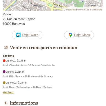
Corriger l’adresse ou la localisation
Prodem
22 Rue du Mont Capron
60000 Beauvais
Trajet Waze
Trajet Maps
Venir en transports en commun
En bus
Ligne C1, à 146 m
Arrêt Côte d'Amiens - 33 Avenue Jean Moulin
Ligne 6, à 284 m
Arrêt Félix Faure - 29 Boulevard de l'Assaut
Ligne 501, à 294 m
Arrêt Rue d'Amiens-bas - 1b Rue d'Amiens
Voir tout
Informations