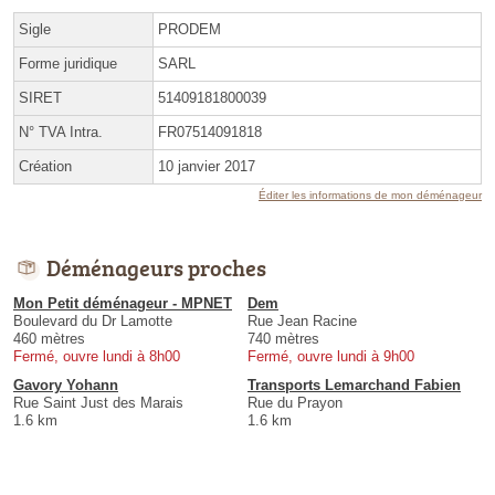
Sigle
PRODEM
Forme juridique
SARL
SIRET
51409181800039
N° TVA Intra.
FR07514091818
Création
10 janvier 2017
Éditer les informations de mon déménageur
Déménageurs proches
Mon Petit déménageur - MPNET
Dem
Boulevard du Dr Lamotte
Rue Jean Racine
460 mètres
740 mètres
Fermé, ouvre lundi à 8h00
Fermé, ouvre lundi à 9h00
Gavory Yohann
Transports Lemarchand Fabien
Rue Saint Just des Marais
Rue du Prayon
1.6 km
1.6 km