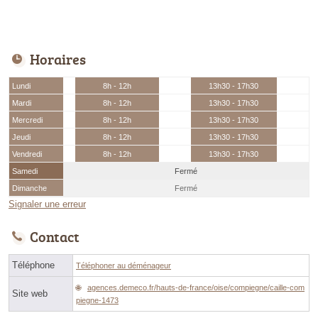
Horaires
Lundi
8h - 12h
13h30 - 17h30
Mardi
8h - 12h
13h30 - 17h30
Mercredi
8h - 12h
13h30 - 17h30
Jeudi
8h - 12h
13h30 - 17h30
Vendredi
8h - 12h
13h30 - 17h30
Samedi
Fermé
Dimanche
Fermé
Signaler une erreur
Contact
Téléphone
Téléphoner au déménageur
agences.demeco.fr/hauts-de-france/oise/compiegne/caille-com
Site web
piegne-1473