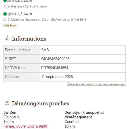
Ligne C2, à 131 m
Arrêt Pasteur - 2a Rue Ampere
Ligne C1, à 137 m
Arrêt Mairie de Nogent-sur-Oise - 20 Avenue du 8 Mai 1945
Voir tout
Informations
Forme juridique
SAS
SIRET
94046465400026
N° TVA Intra.
FR79940464654
Création
11 septembre 2025
Éditer les informations de mon déménageur
Déménageurs proches
Jw-Dem
Demetys - transport et
Gouvieux
déménagement
10 km
Courteuil
Fermé, ouvre lundi à 9h00
10 km