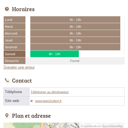
Horaires
Lundi
8h - 19h
Mardi
8h - 19h
Mercredi
8h - 19h
Jeudi
8h - 19h
Vendredi
8h - 19h
Samedi
8h - 14h
Dimanche
Fermé
Signaler une erreur
Contact
Téléphone
Téléphoner au déménageur
Site web
www.team2sdem.fr
Plan et adresse
© contributeurs OpenStreetMap