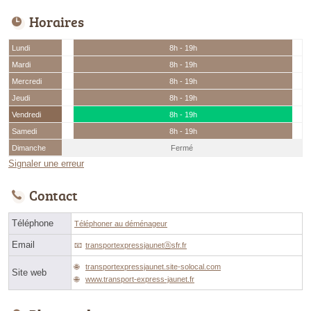
Horaires
Lundi
8h - 19h
Mardi
8h - 19h
Mercredi
8h - 19h
Jeudi
8h - 19h
Vendredi
8h - 19h
Samedi
8h - 19h
Dimanche
Fermé
Signaler une erreur
Contact
Téléphone
Téléphoner au déménageur
Email
transportexpressjaunetⓐsfr.fr
transportexpressjaunet.site-solocal.com
Site web
www.transport-express-jaunet.fr