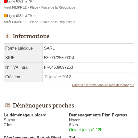
Ligne 6321, à 79 m
Arrêt PIMPREZ - Place - Place de la République
Ligne 6334, à 79 m
Arrêt PIMPREZ - Place - Place de la République
Informations
Forme juridique
SARL
SIRET
53909725300014
N° TVA Intra.
FR04539097253
Création
11 janvier 2012
Éditer les informations de mon déménageur
Déménageurs proches
Le déménageur picard
Demenagements Pkm Express
Suzoy
Noyon
7 km
8 km
Ouvert jusqu'à 12h
Déménagements Patrick Pinel
Ttd