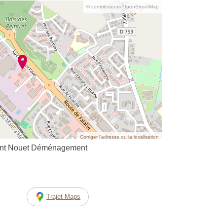
© contributeurs OpenStreetMap
Corriger l’adresse ou la localisation
nt Nouet Déménagement
Trajet Maps