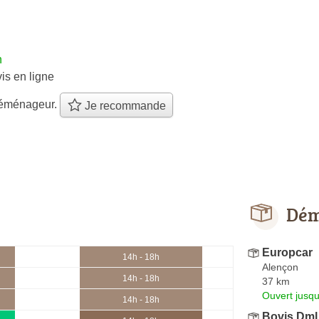
h
is en ligne
éménageur.
Je recommande
Dém
Europcar
14h - 18h
Alençon
14h - 18h
37 km
Ouvert jusqu
14h - 18h
Bovis Dml