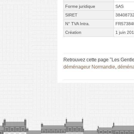
Forme juridique
SAS
SIRET
3840873
N° TVA Intra.
FR57384
Création
1 juin 20
Retrouvez cette page "Les Gent
déménageur Normandie
,
déména