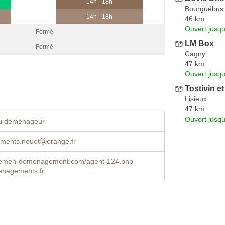
14h - 18h
Bourguébus
14h - 18h
46 km
Ouvert jusq
Fermé
LM Box
Fermé
Cagny
47 km
Ouvert jusqu
Tostivin et
Lisieux
47 km
Ouvert jusqu
u déménageur
ents.nouetⓐorange.fr
lemen-demenagement.com/agent-124.php
nagements.fr