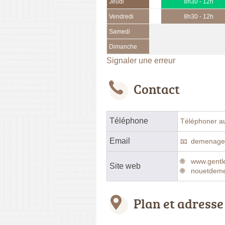
Jeudi
8h30 - 12h
Vendredi
8h30 - 12h
Samedi
Dimanche
Signaler une erreur
Contact
Téléphone
Téléphoner a
Email
demenagem
www.gent
Site web
nouetdeme
Plan et adresse