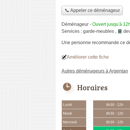
📞 Appeler ce déménageur
Déménageur
-
Ouvert jusqu'à 12
Services :
garde-meubles
,
dev
Une personne
recommande
ce d
Améliorer cette fiche
Autres déménageurs à Argentan
Horaires
Lundi
8h30 - 12h
Mardi
8h30 - 12h
Mercredi
8h30 - 12h