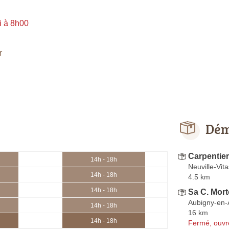
i à 8h00
r
Dém
Carpentier
14h - 18h
Neuville-Vit
14h - 18h
4.5 km
14h - 18h
Sa C. Mor
Aubigny-en-A
14h - 18h
16 km
14h - 18h
Fermé, ouvr