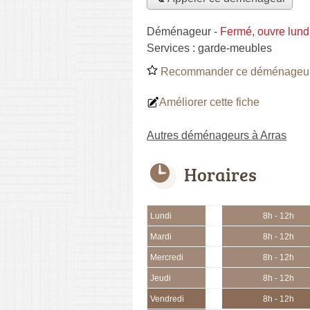
Déménageur
-
Fermé, ouvre lund
Services :
garde-meubles
Recommander ce déménageu
Améliorer cette fiche
Autres déménageurs à Arras
Horaires
Lundi
8h - 12h
Mardi
8h - 12h
Mercredi
8h - 12h
Jeudi
8h - 12h
Vendredi
8h - 12h