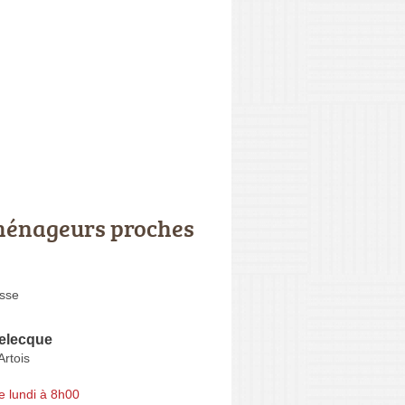
énageurs proches
asse
telecque
rtois
e lundi à 8h00