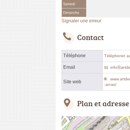
Samedi
Dimanche
Signaler une erreur
Contact
Téléphone
Téléphoner a
Email
infoⓐartde
www.artde
Site web
-arras/
Plan et adresse