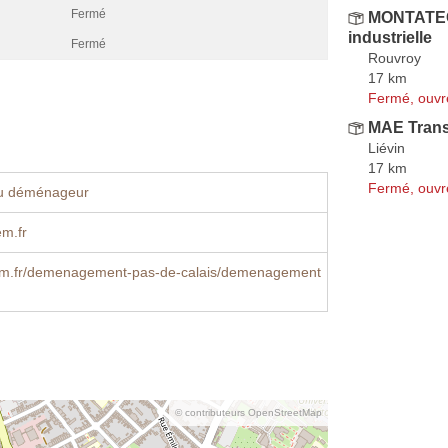
Fermé
MONTATECH
industrielle
Fermé
Rouvroy
17 km
Fermé, ouvr
MAE Trans
Liévin
17 km
Fermé, ouvr
u déménageur
m.fr
m.fr/demenagement-pas-de-calais/demenagement
© contributeurs OpenStreetMap