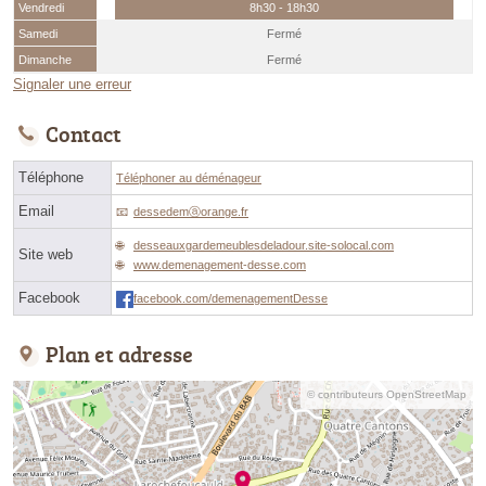
Vendredi
8h30 - 18h30
Samedi
Fermé
Dimanche
Fermé
Signaler une erreur
Contact
Téléphone
Téléphoner au déménageur
Email
dessedemⓐorange.fr
desseauxgardemeublesdeladour.site-solocal.com
Site web
www.demenagement-desse.com
Facebook
facebook.com/demenagementDesse
Plan et adresse
© contributeurs OpenStreetMap