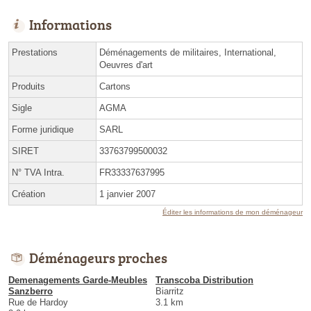
Informations
Prestations
Déménagements de militaires, International,
Oeuvres d'art
Produits
Cartons
Sigle
AGMA
Forme juridique
SARL
SIRET
33763799500032
N° TVA Intra.
FR33337637995
Création
1 janvier 2007
Éditer les informations de mon déménageur
Déménageurs proches
Demenagements Garde-Meubles
Transcoba Distribution
Sanzberro
Biarritz
Rue de Hardoy
3.1 km