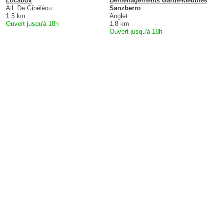
Locabox
Demenagements Garde-Meubles
All. De Gibéléou
Sanzberro
1.5 km
Anglet
Ouvert jusqu'à 18h
1.8 km
Ouvert jusqu'à 18h