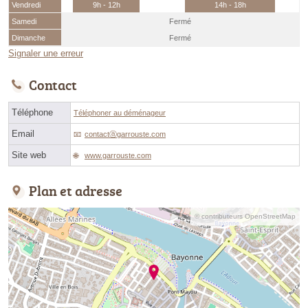
Vendredi
9h - 12h
14h - 18h
Samedi
Fermé
Dimanche
Fermé
Signaler une erreur
Contact
Téléphone
Téléphoner au déménageur
Email
contactⓐgarrouste.com
Site web
www.garrouste.com
Plan et adresse
© contributeurs OpenStreetMap