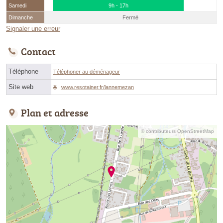
Samedi
9h - 17h
Dimanche
Fermé
Signaler une erreur
Contact
Téléphone
Téléphoner au déménageur
Site web
www.resotainer.fr/lannemezan
Plan et adresse
© contributeurs OpenStreetMap