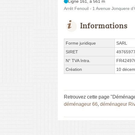
Ligne 161, à 561 m
Arrêt Fenouil - 1 Avenue Jonquere d’
Informations
Forme juridique
SARL
SIRET
4976597
N° TVA Intra.
FR42497
Création
10 décem
Retrouvez cette page "Déménagem
déménageur 66
,
déménageur Riv