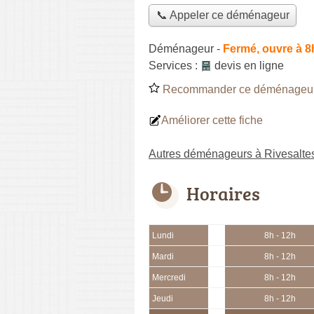
📞 Appeler ce déménageur
Déménageur
-
Fermé, ouvre à 8
Services :
devis en ligne
Recommander ce déménageu
Améliorer cette fiche
Autres déménageurs à Rivesalte
Horaires
Lundi
8h - 12h
Mardi
8h - 12h
Mercredi
8h - 12h
Jeudi
8h - 12h