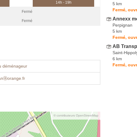
14h - 19h
5 km
Fermé, ouvr
Fermé
Annexx mo
Fermé
Perpignan
5 km
Fermé, ouvr
AB Transp
Saint-Hippol
6 km
Fermé, ouvr
u déménageur
lanⓐorange.fr
© contributeurs OpenStreetMap