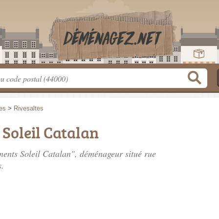
es
>
Rivesaltes
oleil Catalan
ments Soleil Catalan", déménageur situé
rue
s.