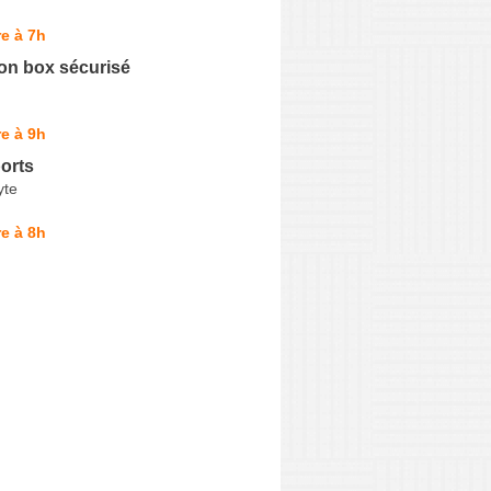
e à 7h
n box sécurisé
e à 9h
orts
yte
e à 8h