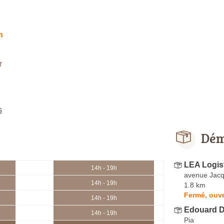
h
r
s
Dém
LEA Logis
14h - 19h
avenue Jac
14h - 19h
1.8 km
Fermé, ouvr
14h - 19h
Edouard 
14h - 19h
Pia