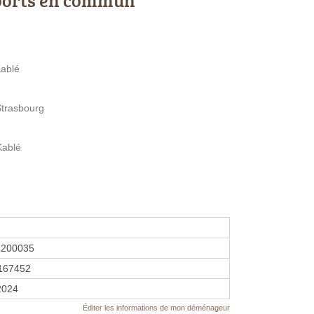
Kablé
Strasbourg
Kablé
5200035
167452
 2024
Éditer les informations de mon déménageur