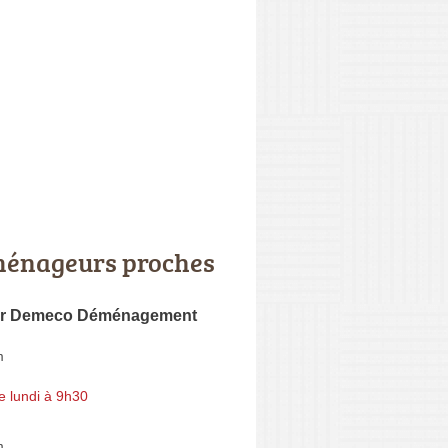
énageurs proches
er Demeco Déménagement
m
e lundi à 9h30
m