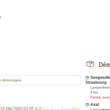
r
Dém
Seegmull
u déménageur
Strasbourg
Lamperthei
9 km
Fermé, ouvr
Axal
Lamperthei
© contributeurs OpenStreetMap