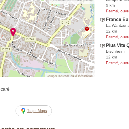
9 km
Fermé, ouvr
France Eu
La Wantzen
12 km
Fermé, ouvr
Plus Vite 
Bischheim
12 km
Fermé, ouvr
Corriger l’adresse ou la localisation
ncaré
Trajet Maps
ports en commun