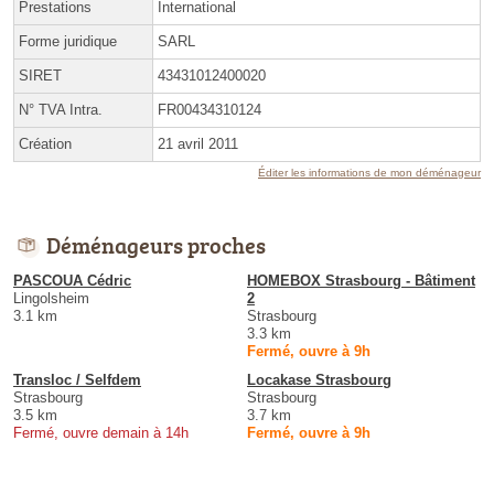
Prestations
International
Forme juridique
SARL
SIRET
43431012400020
N° TVA Intra.
FR00434310124
Création
21 avril 2011
Éditer les informations de mon déménageur
Déménageurs proches
PASCOUA Cédric
HOMEBOX Strasbourg - Bâtiment
Lingolsheim
2
3.1 km
Strasbourg
3.3 km
Fermé, ouvre à 9h
Transloc / Selfdem
Locakase Strasbourg
Strasbourg
Strasbourg
3.5 km
3.7 km
Fermé, ouvre demain à 14h
Fermé, ouvre à 9h