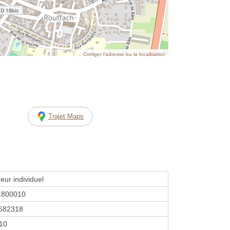
Corriger l’adresse ou la localisation
Trajet Maps
eur individuel
1800010
682318
010