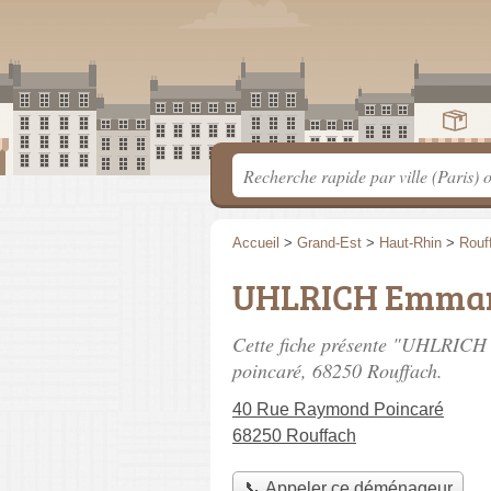
Accueil
>
Grand-Est
>
Haut-Rhin
>
Rouf
UHLRICH Emma
Cette fiche présente "UHLRIC
poincaré
, 68250 Rouffach.
40 Rue Raymond Poincaré
68250 Rouffach
📞 Appeler ce déménageur