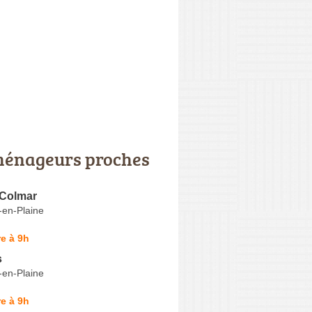
énageurs proches
Colmar
-en-Plaine
e à 9h
s
-en-Plaine
e à 9h