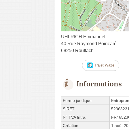
UHLRICH Emmanuel
40 Rue Raymond Poincaré
68250 Rouffach
Trajet Waze
Informations
Forme juridique
Entrepren
SIRET
5236823
N° TVA Intra.
FR46523
Création
1 août 2