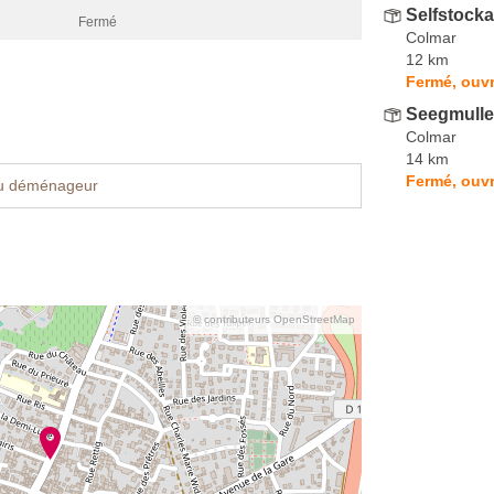
Selfstocka
Fermé
Colmar
12 km
Fermé, ouvr
Seegmulle
Colmar
14 km
Fermé, ouvr
u déménageur
© contributeurs OpenStreetMap