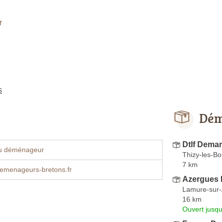
r
s
Dém
Dtlf Dema
u déménageur
Thizy-les-B
7 km
menageurs-bretons.fr
Azergues
Lamure-sur
16 km
Ouvert jusqu