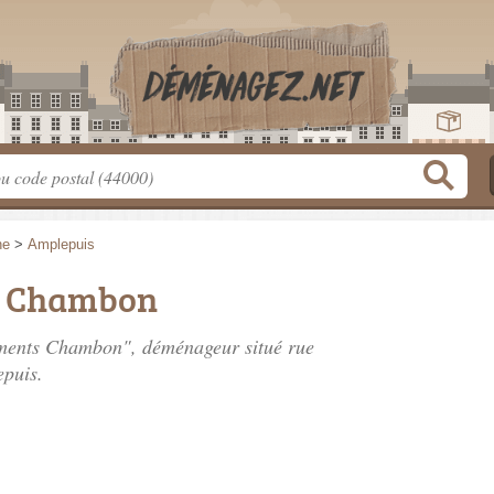
ne
>
Amplepuis
 Chambon
ements Chambon", déménageur situé
rue
puis.