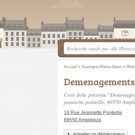
Accueil
>
Auvergne-Rhône-Alpes
>
Rhô
Demenagements
Cette fiche présente "Demenag
jeannette ponteille
, 69550 Ample
18 Rue Jeannette Ponteille
69550 Amplepuis
📞 Appeler ce déménageur