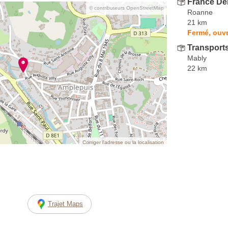
France D
© contributeurs OpenStreetMap
Roanne
21 km
Fermé, ouvr
Transport
Mably
22 km
Corriger l’adresse ou la localisation
Trajet Maps