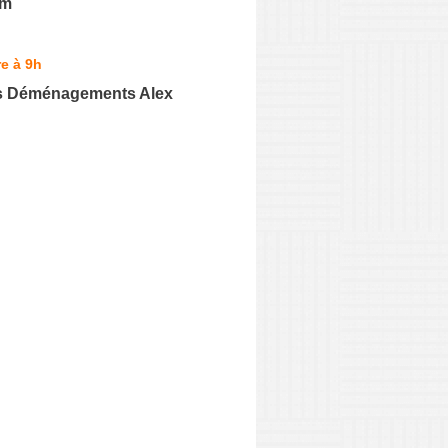
em
e à 9h
s Déménagements Alex