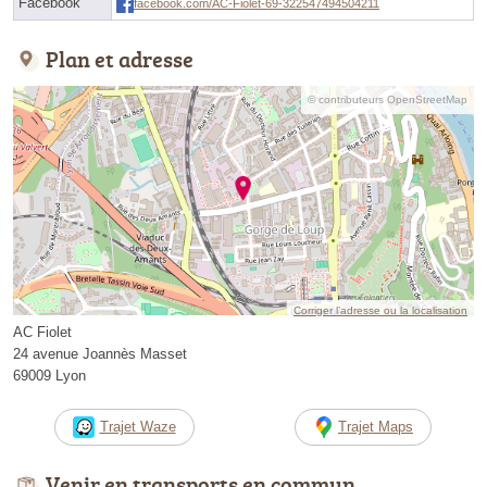
Facebook
facebook.com/AC-Fiolet-69-322547494504211
Plan et adresse
© contributeurs OpenStreetMap
Corriger l’adresse ou la localisation
AC Fiolet
24 avenue Joannès Masset
69009 Lyon
Trajet Waze
Trajet Maps
Venir en transports en commun