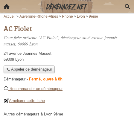
Accueil
>
Auvergne-Rhône-Alpes
>
Rhône
>
Lyon
>
9ème
AC Fiolet
Cette fiche présente "AC Fiolet", déménageur situé
avenue joannès
masset
, 69009 Lyon.
24 avenue Joannès Masset
69009 Lyon
📞 Appeler ce déménageur
Déménageur
-
Fermé, ouvre à 8h
Recommander ce déménageur
Améliorer cette fiche
Autres déménageurs à Lyon 9ème