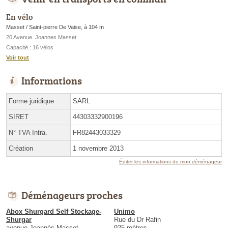
En vélo
Masset / Saint-pierre De Vaise, à 104 m
20 Avenue. Joannes Masset
Capacité : 16 vélos
Voir tout
Informations
Forme juridique
SARL
SIRET
44303332900196
N° TVA Intra.
FR82443033329
Création
1 novembre 2013
Éditer les informations de mon déménageur
Déménageurs proches
Abox Shurgard Self Stockage-
Unimo
Shurgar
Rue du Dr Rafin
avenue Joannès Masset
925 mètres