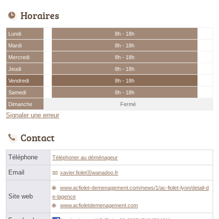
Horaires
Lundi
8h - 18h
Mardi
8h - 18h
Mercredi
8h - 18h
Jeudi
8h - 18h
Vendredi
8h - 18h
Samedi
8h - 18h
Dimanche
Fermé
Signaler une erreur
Contact
Téléphone
Téléphoner au déménageur
Email
xavier.fioletⓐwanadoo.fr
www.acfiolet-demenagement.com/news/1/ac-fiolet-lyon/detail-d
Site web
e-lagence
www.acfioletdemenagement.com