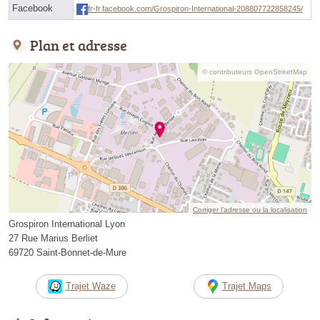
Facebook
fr-fr.facebook.com/Grospiron-International-208807722858245/
Plan et adresse
© contributeurs OpenStreetMap
Corriger l’adresse ou la localisation
Grospiron International Lyon
27 Rue Marius Berliet
69720 Saint-Bonnet-de-Mure
Trajet Waze
Trajet Maps