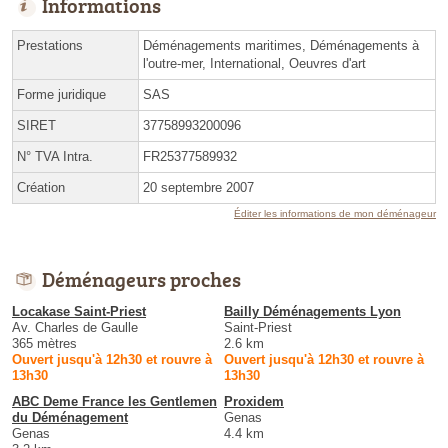
Informations
Prestations
Déménagements maritimes, Déménagements à
l'outre-mer, International, Oeuvres d'art
Forme juridique
SAS
SIRET
37758993200096
N° TVA Intra.
FR25377589932
Création
20 septembre 2007
Éditer les informations de mon déménageur
Déménageurs proches
Locakase Saint-Priest
Bailly Déménagements Lyon
Av. Charles de Gaulle
Saint-Priest
365 mètres
2.6 km
Ouvert jusqu'à 12h30 et rouvre à
Ouvert jusqu'à 12h30 et rouvre à
13h30
13h30
ABC Deme France les Gentlemen
Proxidem
du Déménagement
Genas
Genas
4.4 km