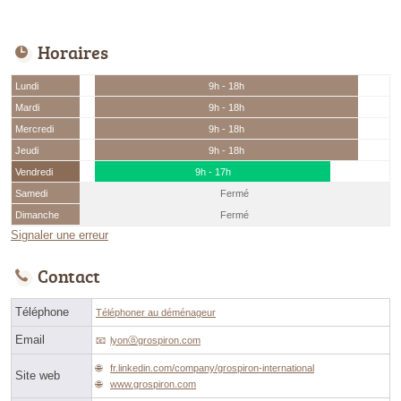
Horaires
Lundi
9h - 18h
Mardi
9h - 18h
Mercredi
9h - 18h
Jeudi
9h - 18h
Vendredi
9h - 17h
Samedi
Fermé
Dimanche
Fermé
Signaler une erreur
Contact
Téléphone
Téléphoner au déménageur
Email
lyonⓐgrospiron.com
fr.linkedin.com/company/grospiron-international
Site web
www.grospiron.com