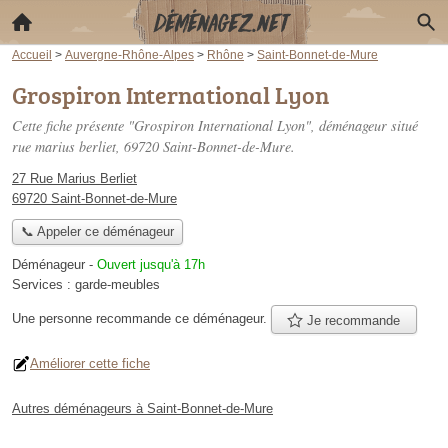
Accueil
>
Auvergne-Rhône-Alpes
>
Rhône
>
Saint-Bonnet-de-Mure
Grospiron International Lyon
Cette fiche présente "Grospiron International Lyon", déménageur situé
rue marius berliet
, 69720 Saint-Bonnet-de-Mure.
27 Rue Marius Berliet
69720 Saint-Bonnet-de-Mure
📞 Appeler ce déménageur
Déménageur
-
Ouvert jusqu'à 17h
Services :
garde-meubles
Une personne
recommande
ce déménageur.
Je recommande
Améliorer cette fiche
Autres déménageurs à Saint-Bonnet-de-Mure