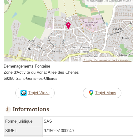
© contributeurs OpenStreetMap
Corriger l’adresse ou la localisation
Demenagements Fontaine
Zone d'Activite du Vorlat Allée des Chenes
69290 Saint-Genis-les-Ollières
Trajet Waze
Trajet Maps
Informations
Forme juridique
SAS
SIRET
97150251300049