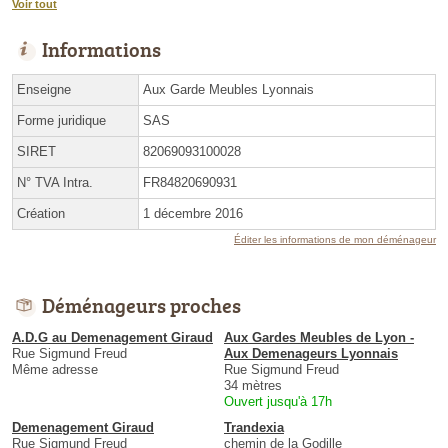
Voir tout
Informations
Enseigne
Aux Garde Meubles Lyonnais
Forme juridique
SAS
SIRET
82069093100028
N° TVA Intra.
FR84820690931
Création
1 décembre 2016
Éditer les informations de mon déménageur
Déménageurs proches
A.D.G au Demenagement Giraud
Aux Gardes Meubles de Lyon -
Rue Sigmund Freud
Aux Demenageurs Lyonnais
Même adresse
Rue Sigmund Freud
34 mètres
Ouvert jusqu'à 17h
Demenagement Giraud
Trandexia
Rue Sigmund Freud
chemin de la Godille