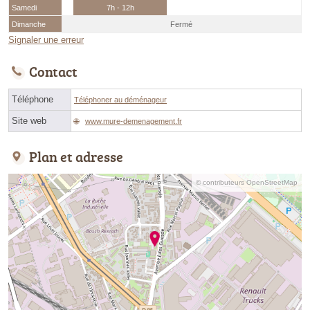
Samedi
7h - 12h
Dimanche
Fermé
Signaler une erreur
Contact
Téléphone
Téléphoner au déménageur
Site web
www.mure-demenagement.fr
Plan et adresse
© contributeurs OpenStreetMap