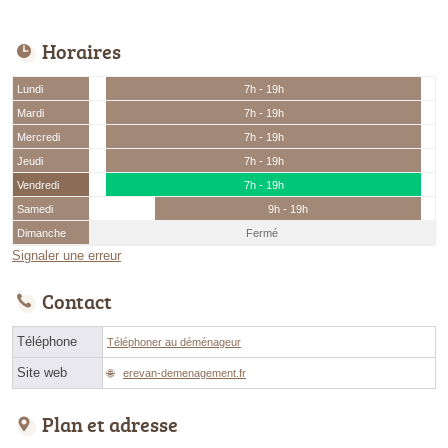
Horaires
Lundi
7h - 19h
Mardi
7h - 19h
Mercredi
7h - 19h
Jeudi
7h - 19h
Vendredi
7h - 19h
Samedi
9h - 19h
Dimanche
Fermé
Signaler une erreur
Contact
Téléphone
Téléphoner au déménageur
Site web
erevan-demenagement.fr
Plan et adresse