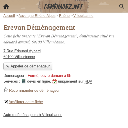
Accueil
>
Auvergne-Rhône-Alpes
>
Rhône
>
Villeurbanne
Erevan Déménagement
Cette fiche présente "Erevan Déménagement", déménageur situé
rue
edouard aynard
, 69100 Villeurbanne.
7 Rue Edouard Aynard
69100 Villeurbanne
📞 Appeler ce déménageur
Déménageur
-
Fermé, ouvre demain à 9h
Services :
devis en ligne
,
uniquement sur
RDV
Recommander ce déménageur
Améliorer cette fiche
Autres déménageurs à Villeurbanne