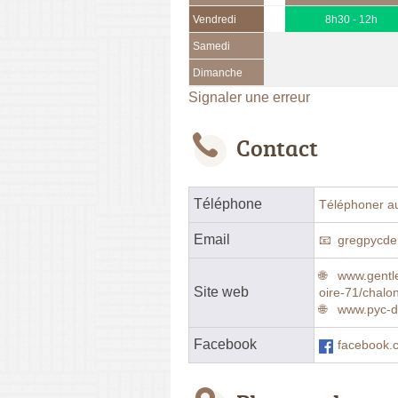
Vendredi
8h30 - 12h
Samedi
Dimanche
Signaler une erreur
Contact
Téléphone
Téléphoner a
Email
gregpycd
www.gentl
Site web
oire-71/chalo
www.pyc-
Facebook
facebook