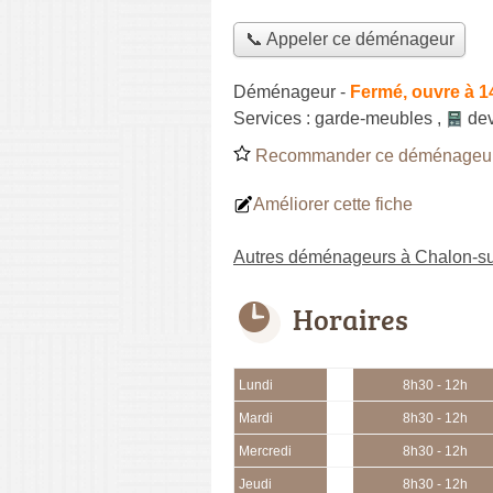
📞 Appeler ce déménageur
Déménageur
-
Fermé, ouvre à 1
Services :
garde-meubles
,
dev
Recommander ce déménageu
Améliorer cette fiche
Autres déménageurs à Chalon-s
Horaires
Lundi
8h30 - 12h
Mardi
8h30 - 12h
Mercredi
8h30 - 12h
Jeudi
8h30 - 12h