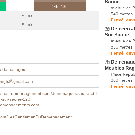
Saône
14h - 18h
avenue de P
540 mètres
Fermé
Fermé, ouvr
Fermé
Demeco -
Sur Saone
avenue de P
830 mètres
Fermé, ouvr
Demenagem
Meubles Rag
u déménageur
Place Répub
860 mètres
emgtsⓐgmail.com
Fermé, ouvr
emen-demenagement.com/demenageur/saone-et-l
n-sur-saone-120
demenagements.com
.com/LesGentlemenDuDemenagement