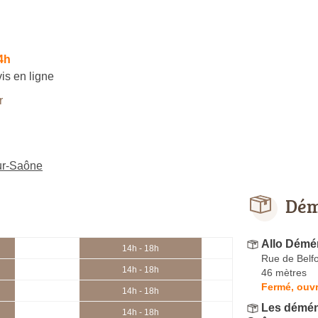
4h
is en ligne
r
ur-Saône
Dém
Allo Démé
14h - 18h
Rue de Belfo
14h - 18h
46 mètres
Fermé, ouvr
14h - 18h
Les démén
14h - 18h