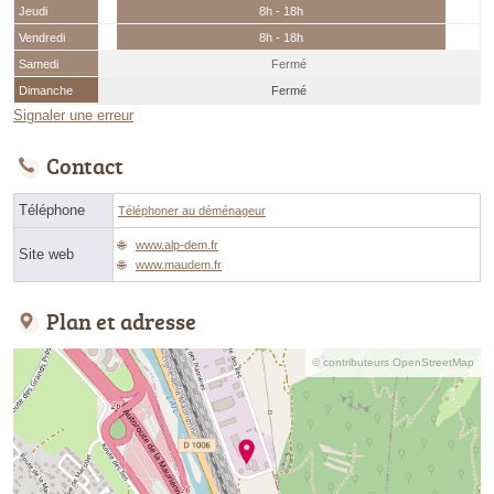
Jeudi
8h - 18h
Vendredi
8h - 18h
Samedi
Fermé
Dimanche
Fermé
Signaler une erreur
Contact
Téléphone
Téléphoner au déménageur
www.alp-dem.fr
Site web
www.maudem.fr
Plan et adresse
© contributeurs OpenStreetMap