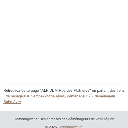
Retrouvez cette page "ALP’DEM Rue des Plâtrières" en partant des liens
:
déménageur Auvergne-Rhône-Alpes
,
déménageur 73
,
déménageur
Saint-Avre
.
Demenagez.net : les adresses des déménageurs de votre région
© 2026
Demenagez.net