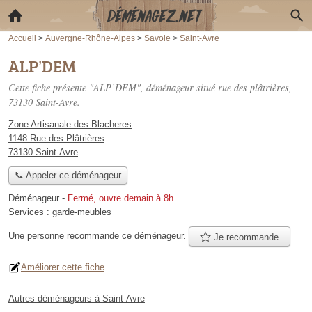
Accueil
>
Auvergne-Rhône-Alpes
>
Savoie
>
Saint-Avre
ALP’DEM
Cette fiche présente "ALP’DEM", déménageur situé
rue des plâtrières
,
73130 Saint-Avre.
Zone Artisanale des Blacheres
1148 Rue des Plâtrières
73130 Saint-Avre
📞 Appeler ce déménageur
Déménageur
-
Fermé, ouvre demain à 8h
Services :
garde-meubles
Une personne
recommande
ce déménageur.
Je recommande
Améliorer cette fiche
Autres déménageurs à Saint-Avre