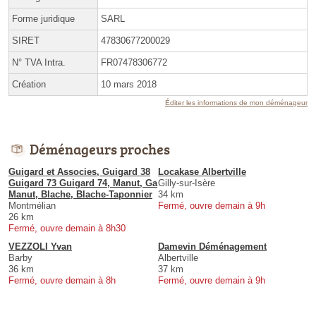
Forme juridique
SARL
SIRET
47830677200029
N° TVA Intra.
FR07478306772
Création
10 mars 2018
Éditer les informations de mon déménageur
Déménageurs proches
Guigard et Associes, Guigard 38
Locakase Albertville
Guigard 73 Guigard 74, Manut, Ga
Gilly-sur-Isère
Manut, Blache, Blache-Taponnier
34 km
Montmélian
Fermé, ouvre demain à 9h
26 km
Fermé, ouvre demain à 8h30
VEZZOLI Yvan
Damevin Déménagement
Barby
Albertville
36 km
37 km
Fermé, ouvre demain à 8h
Fermé, ouvre demain à 9h