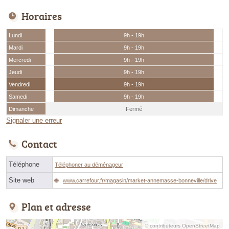
Horaires
Lundi
9h - 19h
Mardi
9h - 19h
Mercredi
9h - 19h
Jeudi
9h - 19h
Vendredi
9h - 19h
Samedi
9h - 19h
Dimanche
Fermé
Signaler une erreur
Contact
Téléphone
Téléphoner au déménageur
Site web
www.carrefour.fr/magasin/market-annemasse-bonneville/drive
Plan et adresse
© contributeurs OpenStreetMap