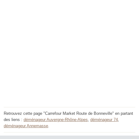
Retrouvez cette page "Carrefour Market Route de Bonneville" en partant
des liens :
déménageur Auvergne-Rhône-Alpes
,
déménageur 74
,
déménageur Annemasse
.