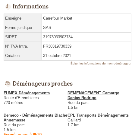
Informations
Enseigne
Carrefour Market
Forme juridique
SAS
SIRET
31973033903734
N° TVA Intra.
FR30319730339
Création
31 octobre 2021
Éditer les informations de mon déménageur
Déménageurs proches
FUMEX Déménagements
DEMENAGEMENT Camargo
Route d'Etrembieres
Dantas Rodrigo
720 mètres
Rue du parc
1.5 km
Demeco - Déménagements Blache
CPL Transports Déménagements
Annemasse
Gaillard
Rue du parc
1.7 km
1.5 km
Fermé, ouvre à 8h30