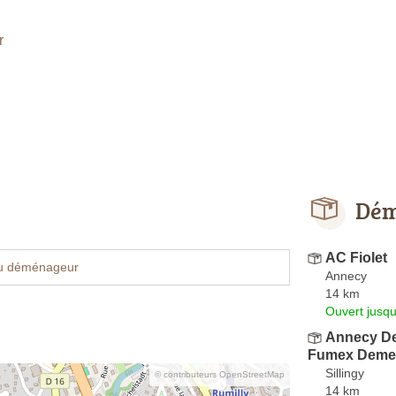
r
Dém
AC Fiolet
u déménageur
Annecy
14 km
Ouvert jusqu
Annecy D
Fumex Deme
Sillingy
© contributeurs OpenStreetMap
14 km