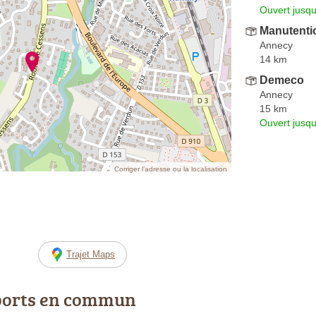
Ouvert jusqu
Manutenti
Annecy
14 km
Demeco
Annecy
15 km
Ouvert jusqu
Corriger l’adresse ou la localisation
Trajet Maps
ports en commun